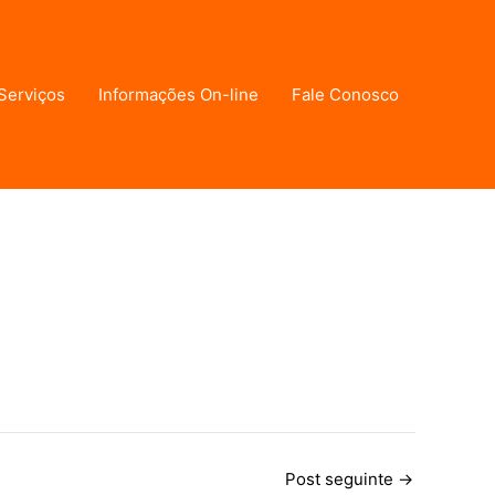
Serviços
Informações On-line
Fale Conosco
Post seguinte
→