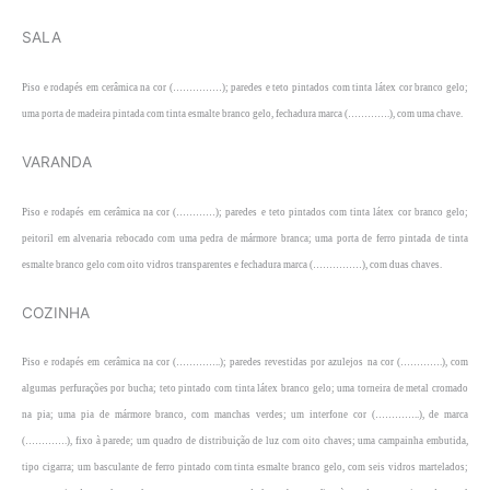
SALA
Piso e rodapés em cerâmica na cor (……………); paredes e teto pintados com tinta látex cor branco gelo;
uma porta de madeira pintada com tinta esmalte branco gelo, fechadura marca (………….), com uma chave.
VARANDA
Piso e rodapés em cerâmica na cor (…………); paredes e teto pintados com tinta látex cor branco gelo;
peitoril em alvenaria rebocado com uma pedra de mármore branca; uma porta de ferro pintada de tinta
esmalte branco gelo com oito vidros transparentes e fechadura marca (……………), com duas chaves.
COZINHA
Piso e rodapés em cerâmica na cor (…………..); paredes revestidas por azulejos na cor (………….), com
algumas perfurações por bucha; teto pintado com tinta látex branco gelo; uma torneira de metal cromado
na pia; uma pia de mármore branco, com manchas verdes; um interfone cor (…………..), de marca
(………….), fixo à parede; um quadro de distribuição de luz com oito chaves; uma campainha embutida,
tipo cigarra; um basculante de ferro pintado com tinta esmalte branco gelo, com seis vidros martelados;