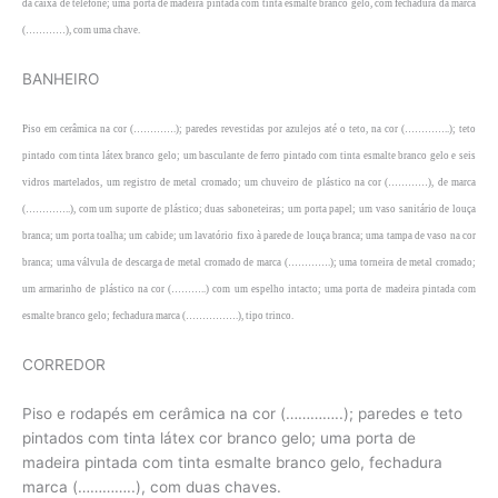
da caixa de telefone; uma porta de madeira pintada com tinta esmalte branco gelo, com fechadura da marca
(…………), com uma chave.
BANHEIRO
Piso em cerâmica na cor (………….); paredes revestidas por azulejos até o teto, na cor (…………..); teto
pintado com tinta látex branco gelo; um basculante de ferro pintado com tinta esmalte branco gelo e seis
vidros martelados, um registro de metal cromado; um chuveiro de plástico na cor (…………), de marca
(…………..), com um suporte de plástico; duas saboneteiras; um porta papel; um vaso sanitário de louça
branca; um porta toalha; um cabide; um lavatório fixo à parede de louça branca; uma tampa de vaso na cor
branca; uma válvula de descarga de metal cromado de marca (………….); uma torneira de metal cromado;
um armarinho de plástico na cor (………..) com um espelho intacto; uma porta de madeira pintada com
esmalte branco gelo; fechadura marca (…………….), tipo trinco.
CORREDOR
Piso e rodapés em cerâmica na cor (…………..); paredes e teto
pintados com tinta látex cor branco gelo; uma porta de
madeira pintada com tinta esmalte branco gelo, fechadura
marca (…………..), com duas chaves.