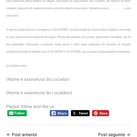
uma torneira de metal amarelo no tanque; um tanque de louça branca, fixo à parede; um registro de metal
cromado; uma porta de madeira pintada com tinta esmalte branco gelo, fechadura marca (…………….), com
uma chave.
O imóvel acima descrito é entregue ao LOCATÁRIO, em bom estado de conservação e limpeza, com todas
as suas peças em bom estado de utilização. Pintura das paredes, teto, portas, guarnições e ferragens, são de
boa qualidade. Outrossim, o presente termo passa a fazer parte integrante do contrato de locação
residencial de imóvel firmado entre LOCADOR e LOCATÁRIO, que as partes reciprocamente reconhecem.
(Local data e ano).
(Nome e assinatura do Locador)
(Nome e assinatura do Locatário)
Please follow and like us:
←
Post anterior
Post seguinte
→