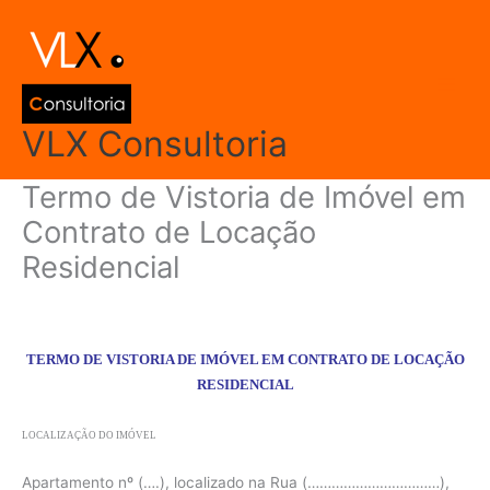
Ir
Main
para
Men
o
conteúdo
VLX Consultoria
Termo de Vistoria de Imóvel em
Contrato de Locação
Residencial
Deixe um comentário
/
Modelos de Documentos
/ Por
admin
TERMO DE VISTORIA DE IMÓVEL EM CONTRATO DE LOCAÇÃO
RESIDENCIAL
LOCALIZAÇÃO DO IMÓVEL
Apartamento nº (….), localizado na Rua (……………………………),