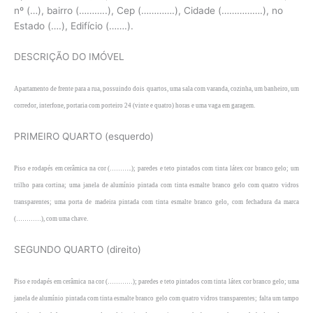
nº (…), bairro (………..), Cep (………….), Cidade (…………….), no
Estado (….), Edifício (…….).
DESCRIÇÃO DO IMÓVEL
Apartamento de frente para a rua, possuindo dois quartos, uma sala com varanda, cozinha, um banheiro, um
corredor, interfone, portaria com porteiro 24 (vinte e quatro) horas e uma vaga em garagem.
PRIMEIRO QUARTO (esquerdo)
Piso e rodapés em cerâmica na cor (………..); paredes e teto pintados com tinta látex cor branco gelo; um
trilho para cortina; uma janela de alumínio pintada com tinta esmalte branco gelo com quatro vidros
transparentes; uma porta de madeira pintada com tinta esmalte branco gelo, com fechadura da marca
(…………), com uma chave.
SEGUNDO QUARTO (direito)
Piso e rodapés em cerâmica na cor (…………); paredes e teto pintados com tinta látex cor branco gelo; uma
janela de alumínio pintada com tinta esmalte branco gelo com quatro vidros transparentes; falta um tampo