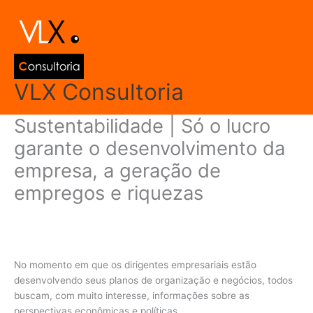
Ir
Main
para
Men
o
conteúdo
VLX Consultoria
Sustentabilidade | Só o lucro
garante o desenvolvimento da
empresa, a geração de
empregos e riquezas
Deixe um comentário
/
Contabilidade
,
Contabilidade Gerencial
/
Por
admin
No momento em que os dirigentes empresariais estão
desenvolvendo seus planos de organização e negócios, todos
buscam, com muito interesse, informações sobre as
perspectivas econômicas e políticas.