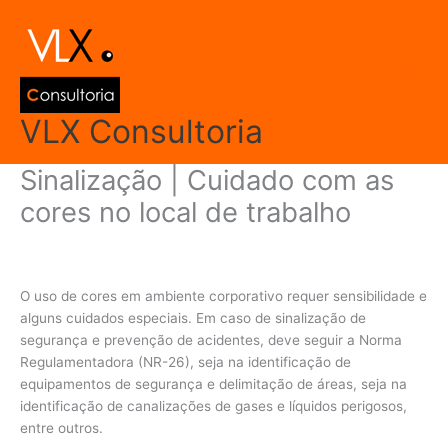
Ir
Main
para
Men
o
conteúdo
VLX Consultoria
Sinalização | Cuidado com as
cores no local de trabalho
Deixe um comentário
/
Qualidade de Vida e Saúde
/ Por
admin
O uso de cores em ambiente corporativo requer sensibilidade e
alguns cuidados especiais. Em caso de sinalização de
segurança e prevenção de acidentes, deve seguir a Norma
Regulamentadora (NR-26), seja na identificação de
equipamentos de segurança e delimitação de áreas, seja na
identificação de canalizações de gases e líquidos perigosos,
entre outros.