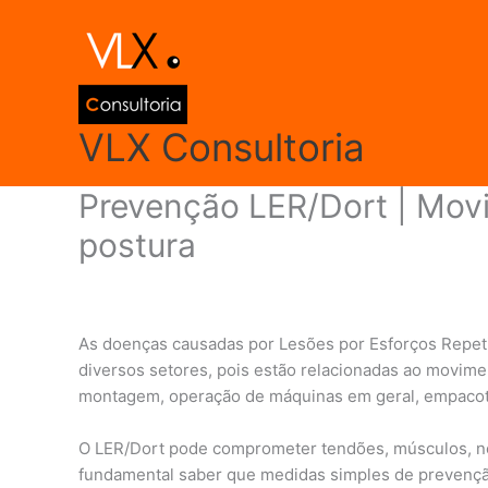
Ir
para
o
conteúdo
VLX Consultoria
Prevenção LER/Dort | Movi
postura
Deixe um comentário
/
Qualidade de Vida e Saúde
/ 
As doenças causadas por Lesões por Esforços Repeti
diversos setores, pois estão relacionadas ao movime
montagem, operação de máquinas em geral, empacot
O LER/Dort pode comprometer tendões, músculos, ner
fundamental saber que medidas simples de prevençã