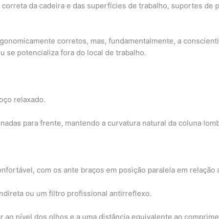
a correta da cadeira e das superfícies de trabalho, suportes de
rgonomicamente corretos, mas, fundamentalmente, a conscienti
se potencializa fora do local de trabalho.
oço relaxado.
inadas para frente, mantendo a curvatura natural da coluna lomb
nfortável, com os ante braços em posição paralela em relação a
direta ou um filtro profissional antirreflexo.
ar ao nível dos olhos e a uma distância equivalente ao comprim