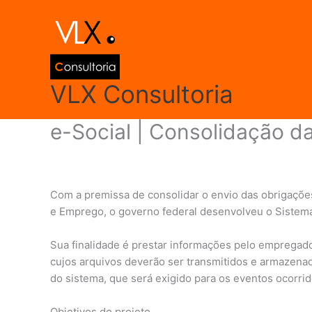
Ir
para
o
conteúdo
VLX Consultoria
e-Social | Consolidação da
Deixe um comentário
/
Prática Trabalhista
/ Por
admi
Com a premissa de consolidar o envio das obrigações 
e Emprego, o governo federal desenvolveu o Sistema d
Sua finalidade é prestar informações pelo empregado
cujos arquivos deverão ser transmitidos e armazenad
do sistema, que será exigido para os eventos ocorrid
Objetivos do projeto