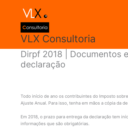
Ir
para
o
conteúdo
VLX Consultoria
Dirpf 2018 | Documentos e
declaração
Deixe um comentário
/
Declarações
,
Declarações e 
admin
Todo início de ano os contribuintes do Imposto sob
Ajuste Anual. Para isso, tenha em mãos a cópia da d
Em 2018, o prazo para entrega da declaração tem iníc
informações que são obrigatórias.