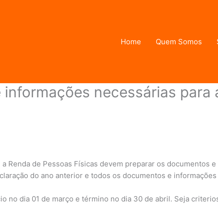
Home
Quem Somos
 informações necessárias para 
Informe de Rendimentos
,
Dirpf | Declaração de Ajuste Anual do
re a Renda de Pessoas Físicas devem preparar os documentos e
eclaração do ano anterior e todos os documentos e informações
io no dia 01 de março e término no dia 30 de abril. Seja crite