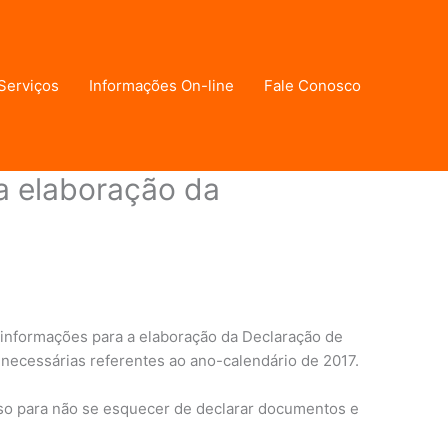
Serviços
Informações On-line
Fale Conosco
a elaboração da
 Imposto sobre a Renda das Pessoas Físicas
/ Por
 informações para a elaboração da Declaração de
 necessárias referentes ao ano-calendário de 2017.
rioso para não se esquecer de declarar documentos e