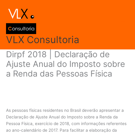
Ir
Main
para
Men
o
conteúdo
VLX Consultoria
Dirpf 2018 | Declaração de
Ajuste Anual do Imposto sobre
a Renda das Pessoas Física
Deixe um comentário
/
Declarações
,
Declarações e Informe de
Rendimentos
,
Dirpf | Declaração de Ajuste Anual do Imposto
sobre a Renda das Pessoas Físicas
/ Por
admin
As pessoas físicas residentes no Brasil deverão apresentar a
Declaração de Ajuste Anual do Imposto sobre a Renda da
Pessoa Física, exercício de 2018, com informações referentes
ao ano-calendário de 2017. Para facilitar a elaboração da