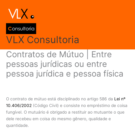
Ir
Main
para
Men
o
conteúdo
VLX Consultoria
Contratos de Mútuo | Entre
pessoas jurídicas ou entre
pessoa jurídica e pessoa física
Deixe um comentário
/
Direito Empresarial
/ Por
admin
O contrato de mútuo está disciplinado no artigo 586 da
Lei nº
10.406/2002
(Código Cívil) e consiste no empréstimo de coisa
fungível. O mutuário é obrigado a restituir ao mutuante o que
dele recebeu em coisa do mesmo gênero, qualidade e
quantidade.