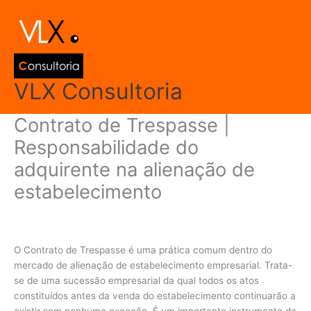
Ir
Main
para
Men
o
conteúdo
VLX Consultoria
Contrato de Trespasse |
Responsabilidade do
adquirente na alienação de
estabelecimento
Deixe um comentário
/
Direito Empresarial
/ Por
admin
O Contrato de Trespasse é uma prática comum dentro do
mercado de alienação de estabelecimento empresarial. Trata-
se de uma sucessão empresarial da qual todos os atos
constituídos antes da venda do estabelecimento continuarão a
existir sem nenhuma exceção. É um importante instrumento de