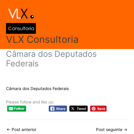
Ir
Main
para
Men
o
conteúdo
VLX Consultoria
Câmara dos Deputados
Federais
Deixe um comentário
/
Links Interessantes
/ Por
admin
Câmara dos Deputados Federais
Please follow and like us:
←
Post anterior
Post seguinte
→