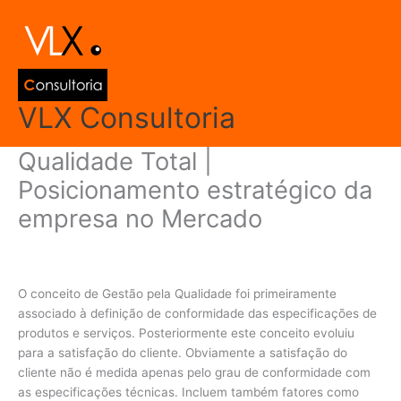
Ir
Main
para
Men
o
conteúdo
VLX Consultoria
Qualidade Total |
Posicionamento estratégico da
empresa no Mercado
Deixe um comentário
/
Gestão da Qualidade
/ Por
admin
O conceito de Gestão pela Qualidade foi primeiramente
associado à definição de conformidade das especificações de
produtos e serviços. Posteriormente este conceito evoluiu
para a satisfação do cliente. Obviamente a satisfação do
cliente não é medida apenas pelo grau de conformidade com
as especificações técnicas. Incluem também fatores como