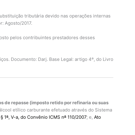
stituição tributária devido nas operações internas
or: Agosto/2017.
sto pelos contribuintes prestadores desses
s. Documento: Darj. Base Legal: artigo 4º, do Livro
 de repasse (imposto retido por refinaria ou suas
lcool etílico carburante efetuado através do Sistema
 § 1
º
, V-a, do Convênio ICMS n
º
110/2007
; e,
Ato