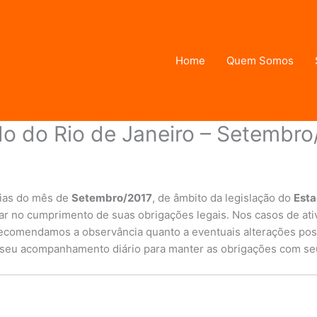
Home
Quem Somos
do do Rio de Janeiro – Setembr
e Janeiro
/ Por
admin
rias do mês de
Setembro/2017
, de âmbito da legislação do
Esta
r no cumprimento de suas obrigações legais. Nos casos de ati
Recomendamos a observância quanto a eventuais alterações pos
io seu acompanhamento diário para manter as obrigações com se