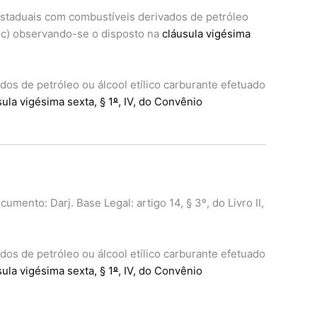
estaduais com combustíveis derivados de petróleo
anc) observando-se o disposto na
cláusula vigésima
os de petróleo ou álcool etílico carburante efetuado
sula vigésima sexta, § 1
º
, IV, do Convênio
ento: Darj. Base Legal: artigo 14, § 3º, do Livro II,
os de petróleo ou álcool etílico carburante efetuado
sula vigésima sexta, § 1
º
, IV, do Convênio