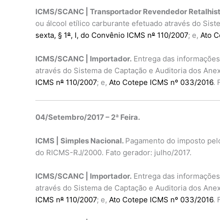
ICMS/SCANC | Transportador Revendedor Retalhist
ou álcool etílico carburante efetuado através do Si
sexta, § 1
º
, I, do Convênio ICMS n
º
110/2007
; e,
Ato C
ICMS/SCANC | Importador.
Entrega das informações 
através do Sistema de Captação e Auditoria dos An
ICMS n
º
110/2007
; e,
Ato Cotepe ICMS nº 033/2016
.
04/Setembro/2017 – 2ª Feira.
ICMS | Simples Nacional.
Pagamento do imposto pelos 
do RICMS-RJ/2000. Fato gerador: julho/2017.
ICMS/SCANC | Importador.
Entrega das informações 
através do Sistema de Captação e Auditoria dos An
ICMS n
º
110/2007
; e,
Ato Cotepe ICMS nº 033/2016
.