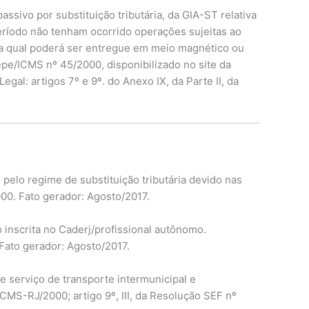
ssivo por substituição tributária, da GIA-ST relativa
eríodo não tenham ocorrido operações sujeitas ao
a qual poderá ser entregue em meio magnético ou
pe/ICMS nº 45/2000, disponibilizado no site da
gal: artigos 7º e 9º. do Anexo IX, da Parte II, da
elo regime de substituição tributária devido nas
000. Fato gerador: Agosto/2017.
 inscrita no Caderj/profissional autônomo.
 Fato gerador: Agosto/2017.
e serviço de transporte intermunicipal e
RICMS-RJ/2000; artigo 9º, III, da Resolução SEF nº