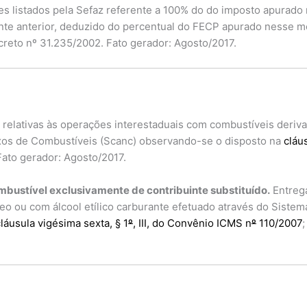
s listados pela Sefaz referente a 100% do do imposto apurado
te anterior, deduzido do percentual do FECP apurado nesse m
ecreto nº 31.235/2002. Fato gerador: Agosto/2017.
relativas às operações interestaduais com combustíveis derivad
exos de Combustíveis (Scanc) observando-se o disposto na
cláu
 Fato gerador: Agosto/2017.
mbustível exclusivamente de contribuinte substituído.
Entrega
eo ou com álcool etílico carburante efetuado através do Siste
láusula vigésima sexta, § 1
º
, III, do Convênio ICMS n
º
110/2007
;