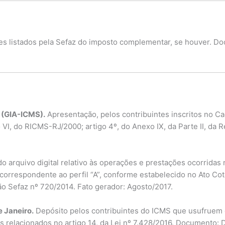
s listados pela Sefaz do imposto complementar, se houver. Do
 (GIA-ICMS).
Apresentação, pelos contribuintes inscritos no C
o VI, do RICMS-RJ/2000; artigo 4º, do Anexo IX, da Parte II, da 
o arquivo digital relativo às operações e prestações ocorridas 
te correspondente ao perfil “A”, conforme estabelecido no Ato C
ução Sefaz nº 720/2014. Fato gerador: Agosto/2017.
e Janeiro.
Depósito pelos contribuintes do ICMS que usufruem de
relacionados no artigo 14, da Lei nº 7.428/2016. Documento: Da