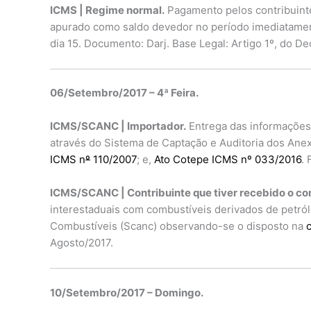
ICMS | Regime normal.
Pagamento pelos contribuinte
apurado como saldo devedor no período imediatamen
dia 15. Documento: Darj. Base Legal: Artigo 1º, do D
06/Setembro/2017 – 4ª Feira.
ICMS/SCANC | Importador.
Entrega das informações 
através do Sistema de Captação e Auditoria dos An
ICMS n
º
110/2007
; e,
Ato Cotepe ICMS nº 033/2016
.
ICMS/SCANC | Contribuinte que tiver recebido o co
interestaduais com combustíveis derivados de petról
Combustíveis (Scanc) observando-se o disposto na
c
Agosto/2017.
10/Setembro/2017 – Domingo.