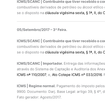
ICMS/SCANC | Contribuinte que tiver recebido o com
combustíveis derivados de petróleo ou álcool etílic
se o disposto na
cláusula vigésima sexta, § 1
º
, II, d
05/Setembro/2017 – 3ª Feira.
ICMS/SCANC | Contribuinte que tiver recebido o com
combustíveis derivados de petróleo ou álcool etílic
se o disposto na
cláusula vigésima sexta, § 1
º
, II, d
ICMS/SCANC | Importador.
Entrega das informações 
através do Sistema de Captação e Auditoria dos An
ICMS n
º
110/2007
; e,
Ato Cotepe ICMS nº 033/2016
.
ICMS | Regime normal.
Pagamento do imposto pelos c
9900. Documento: Darj. Base Legal: artigo 39, § 4º, 
Fato gerador: Agosto/2017.