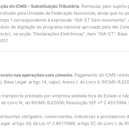
ção do ICMS – Substituição Tributária.
Remessa, pelo sujeito pa
 indicado pela Unidade da Federação favorecida, ainda que no p
 campo 1 correspondente à expressão “GIA-ST Sem movimento”, 
dulo de digitação do programa nacional aprovado pelo Ato Cote
.br), na seção “Declarações Eletrônicas”, item “GIA-ST”. Base Le
2017.
 exceto nas operações com cimento.
Pagamento do ICMS retido p
 Base Legal: artigo 14, caput, Anexo I. do Livro II, RICMS-RJ/2
 transporte prestado por empresa sediada fora do Estado e não
 2, do Livro IX, do RICMS-RJ/2000; Resolução SEF nº 2.451/1994.
ribuintes obrigados: comerciantes, industriais e prestadores d
gal: artigo 39, da Lei nº 2.657/1996; artigo 57, do Livro I, do 