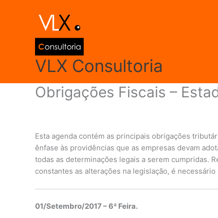
Ir
para
o
conteúdo
VLX Consultoria
Obrigações Fiscais – Esta
Deixe um comentário
/
Agenda de Obrigações
,
Rio d
Esta agenda contém as principais obrigações tributá
ênfase às providências que as empresas devam adota
todas as determinações legais a serem cumpridas. 
constantes as alterações na legislação, é necessár
01/Setembro/2017 – 6ª Feira.