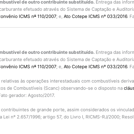
bustível de outro contribuinte substituído.
Entrega das infor
o carburante efetuado através do Sistema de Captação e Audito
o Convênio ICMS n
º
110/2007
; e,
Ato Cotepe ICMS nº 033/2016
. F
bustível de outro contribuinte substituído.
Entrega das infor
o carburante efetuado através do Sistema de Captação e Audito
o Convênio ICMS n
º
110/2007
; e,
Ato Cotepe ICMS nº 033/2016
. F
relativas às operações interestaduais com combustíveis derivad
exos de Combustíveis (Scanc) observando-se o disposto na
cláu
 Fato gerador: Agosto/2017.
ontribuintes de grande porte, assim considerados os vinculados
da Lei nº 2.657/1996; artigo 57, do Livro I, RICMS-RJ/2000; Res