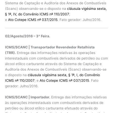
Sistema de Captação e Auditoria dos Anexos de Combustíveis
(Scanc) observando-se o disposto na
cláusula vigésima sexta,
§ 1
º
, IV, do Convênio ICMS n
º
110/2007
;
e
Ato Cotepe ICMS n
º
037/2015
. Fato gerador: Julho/2016.
02/Agosto/2016 – 3ª Feira.
ICMS/SCANC | Transportador Revendedor Retalhista
(TRR).
Entrega das informações relativas às operações
interestaduais com combustíveis derivados de petróleo ou com
álcool etílico carburante através do Sistema de Captação e
Auditoria dos Anexos de Combustíveis (Scanc) observando-se
o disposto na
cláusula vigésima sexta, § 1
º
, I, do Convênio
ICMS n
º
110/2007
; e
Ato Cotepe ICMS n
º
037/2015
. Fato
gerador: Julho/2016.
ICMS/SCANC | Importador.
Entrega das informações relativas
às operações interestaduais com combustíveis derivados de
petróleo ou álcool etílico carburante efetuado através do