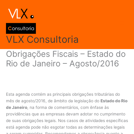
Ir
Main
para
Men
o
conteúdo
VLX Consultoria
Obrigações Fiscais – Estado do
Rio de Janeiro – Agosto/2016
Deixe um comentário
/
Agenda de Obrigações
,
Rio de Janeiro
/
Por
admin
Esta agenda contém as principais obrigações tributárias do
mês de agosto/2016, de âmbito da legislação do
Estado do Rio
de Janeiro
, na forma de comentários, com ênfase às
providências que as empresas devam adotar no cumprimento
de suas obrigações legais. Nos casos de atividades específicas
está agenda pode não esgotar todas as determinações legais
a serem cumpridas. Recomendamos a observância quanto a