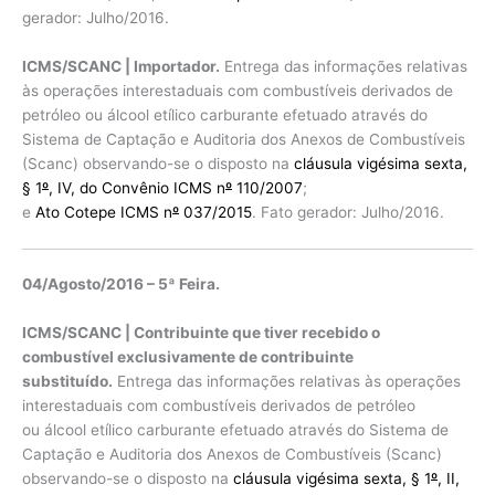
gerador: Julho/2016.
ICMS/SCANC | Importador.
Entrega das informações relativas
às operações interestaduais com combustíveis derivados de
petróleo ou álcool etílico carburante efetuado através do
Sistema de Captação e Auditoria dos Anexos de Combustíveis
(Scanc) observando-se o disposto na
cláusula vigésima sexta,
§ 1
º
, IV, do Convênio ICMS n
º
110/2007
;
e
Ato Cotepe ICMS n
º
037/2015
. Fato gerador: Julho/2016.
04/Agosto/2016 – 5ª Feira.
ICMS/SCANC | Contribuinte que tiver recebido o
combustível exclusivamente de contribuinte
substituído.
Entrega das informações relativas às operações
interestaduais com combustíveis derivados de petróleo
ou álcool etílico carburante efetuado através do Sistema de
Captação e Auditoria dos Anexos de Combustíveis (Scanc)
observando-se o disposto na
cláusula vigésima sexta, § 1
º
, II,