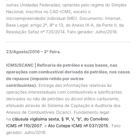
outras Unidades Federadas, optantes pelo regime do Simples
Nacional, inscritos no CAD-ICMS, exceto o
microempreendedor individual (MEI). Documento: Internet.
Base Legal: artigo 2º, 8º e 13, do Anexo IX-A, da Parte II, da
Resolução Sefaz nº 720/2014. Fato gerador: Julho/2016.
23/Agosto/2016 – 3ª Feira.
ICMS/SCANC | Refinaria de petróleo e suas bases, nas
operações com combustível derivado de petróleo, nos casos
de repasse (imposto retido por outros
contribuintes).
Entrega das informações relativas às
operações interestaduais com combustíveis e lubrificantes
derivados ou não de petróleo ou álcool etílico carburante,
efetuado através do Sistema de Captação e Auditoria dos
Anexos de Combustíveis (Scanc). Fundamento legal:
na
cláusula vigésima sexta, § 1
º
, V, “b”, do Convênio
ICMS n
º
110/2007
; e
Ato Cotepe ICMS n
º
037/2015
.. Fato
gerador: Julho/2016.