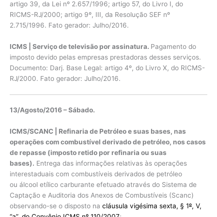
artigo 39, da Lei nº 2.657/1996; artigo 57, do Livro I, do
RICMS-RJ/2000; artigo 9º, III, da Resolução SEF nº
2.715/1996. Fato gerador: Julho/2016.
ICMS | Serviço de televisão por assinatura.
Pagamento do
imposto devido pelas empresas prestadoras desses serviços.
Documento: Darj. Base Legal: artigo 4º, do Livro X, do RICMS-
RJ/2000. Fato gerador: Julho/2016.
13/Agosto/2016 – Sábado.
ICMS/SCANC | Refinaria de Petróleo e suas bases, nas
operações com combustível derivado de petróleo, nos casos
de repasse (imposto retido por refinaria ou suas
bases).
Entrega das informações relativas às operações
interestaduais com combustíveis derivados de petróleo
ou álcool etílico carburante efetuado através do Sistema de
Captação e Auditoria dos Anexos de Combustíveis (Scanc)
observando-se o disposto na
cláusula vigésima sexta, § 1
º
, V,
“a”, do Convênio ICMS n
º
110/2007
;