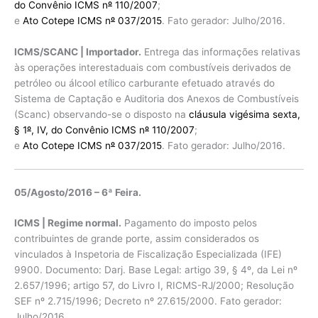
do Convênio ICMS n
º
110/2007
;
e
Ato Cotepe ICMS n
º
037/2015
. Fato gerador: Julho/2016.
ICMS/SCANC | Importador.
Entrega das informações relativas
às operações interestaduais com combustíveis derivados de
petróleo ou álcool etílico carburante efetuado através do
Sistema de Captação e Auditoria dos Anexos de Combustíveis
(Scanc) observando-se o disposto na
cláusula vigésima sexta,
§ 1
º
, IV, do Convênio ICMS n
º
110/2007
;
e
Ato Cotepe ICMS n
º
037/2015
. Fato gerador: Julho/2016.
05/Agosto/2016 – 6ª Feira.
ICMS | Regime normal.
Pagamento do imposto pelos
contribuintes de grande porte, assim considerados os
vinculados à Inspetoria de Fiscalização Especializada (IFE)
9900. Documento: Darj. Base Legal: artigo 39, § 4º, da Lei nº
2.657/1996; artigo 57, do Livro I, RICMS-RJ/2000; Resolução
SEF nº 2.715/1996; Decreto nº 27.615/2000. Fato gerador:
Julho/2016.