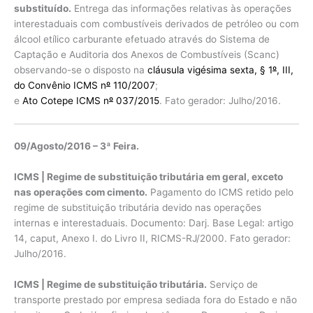
substituído.
Entrega das informações relativas às operações
interestaduais com combustíveis derivados de petróleo ou com
álcool etílico carburante efetuado através do Sistema de
Captação e Auditoria dos Anexos de Combustíveis (Scanc)
observando-se o disposto na
cláusula vigésima sexta, § 1
º
, III,
do Convênio ICMS n
º
110/2007
;
e
Ato Cotepe ICMS n
º
037/2015
. Fato gerador: Julho/2016.
09/Agosto/2016 – 3ª Feira.
ICMS | Regime de substituição tributária em geral, exceto
nas operações com cimento.
Pagamento do ICMS retido pelo
regime de substituição tributária devido nas operações
internas e interestaduais. Documento: Darj. Base Legal: artigo
14, caput, Anexo I. do Livro II, RICMS-RJ/2000. Fato gerador:
Julho/2016.
ICMS | Regime de substituição tributária.
Serviço de
transporte prestado por empresa sediada fora do Estado e não