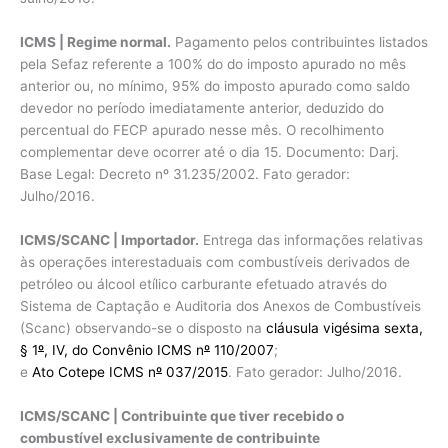
ICMS | Regime normal.
Pagamento pelos contribuintes listados
pela Sefaz referente a 100% do do imposto apurado no mês
anterior ou, no mínimo, 95% do imposto apurado como saldo
devedor no período imediatamente anterior, deduzido do
percentual do FECP apurado nesse mês. O recolhimento
complementar deve ocorrer até o dia 15. Documento: Darj.
Base Legal: Decreto nº 31.235/2002. Fato gerador:
Julho/2016.
ICMS/SCANC | Importador.
Entrega das informações relativas
às operações interestaduais com combustíveis derivados de
petróleo ou álcool etílico carburante efetuado através do
Sistema de Captação e Auditoria dos Anexos de Combustíveis
(Scanc) observando-se o disposto na
cláusula vigésima sexta,
§ 1
º
, IV, do Convênio ICMS n
º
110/2007
;
e
Ato Cotepe ICMS n
º
037/2015
. Fato gerador: Julho/2016.
ICMS/SCANC | Contribuinte que tiver recebido o
combustível exclusivamente de contribuinte