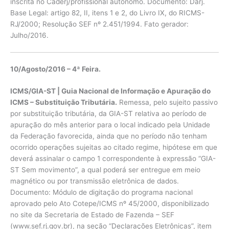
inscrita no Caderj/profissional autônomo. Documento: Darj.
Base Legal: artigo 82, II, itens 1 e 2, do Livro IX, do RICMS-
RJ/2000; Resolução SEF nº 2.451/1994. Fato gerador:
Julho/2016.
10/Agosto/2016 – 4ª Feira.
ICMS/GIA-ST | Guia Nacional de Informação e Apuração do
ICMS – Substituição Tributária.
Remessa, pelo sujeito passivo
por substituição tributária, da GIA-ST relativa ao período de
apuração do mês anterior para o local indicado pela Unidade
da Federação favorecida, ainda que no período não tenham
ocorrido operações sujeitas ao citado regime, hipótese em que
deverá assinalar o campo 1 correspondente à expressão “GIA-
ST Sem movimento”, a qual poderá ser entregue em meio
magnético ou por transmissão eletrônica de dados.
Documento: Módulo de digitação do programa nacional
aprovado pelo Ato Cotepe/ICMS nº 45/2000, disponibilizado
no site da Secretaria de Estado de Fazenda – SEF
(www.sef.rj.gov.br), na seção “Declarações Eletrônicas”, item