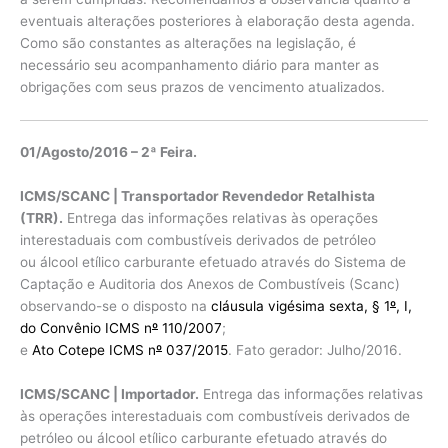
eventuais alterações posteriores à elaboração desta agenda.
Como são constantes as alterações na legislação, é
necessário seu acompanhamento diário para manter as
obrigações com seus prazos de vencimento atualizados.
01/Agosto/2016 – 2ª Feira.
ICMS/SCANC | Transportador Revendedor Retalhista
(TRR).
Entrega das informações relativas às operações
interestaduais com combustíveis derivados de petróleo
ou álcool etílico carburante efetuado através do Sistema de
Captação e Auditoria dos Anexos de Combustíveis (Scanc)
observando-se o disposto na
cláusula vigésima sexta, § 1
º
, I,
do Convênio ICMS n
º
110/2007
;
e
Ato Cotepe ICMS n
º
037/2015
. Fato gerador: Julho/2016.
ICMS/SCANC | Importador.
Entrega das informações relativas
às operações interestaduais com combustíveis derivados de
petróleo ou álcool etílico carburante efetuado através do