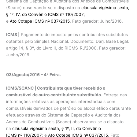
Sistema de Captação e Auditoria dos Anexos de Combustíveis
(Scanc) observando-se o disposto na
cláusula vigésima sexta,
§ 1
º
, IV, do Convênio ICMS n
º
110/2007
;
e
Ato Cotepe ICMS n
º
037/2015
. Fato gerador: Julho/2016.
ICMS |
Pagamento do imposto pelos contribuintes substitutos
optantes pelo Simples Nacional. Documento: Darj. Base Legal:
artigo 14, § 3º, do Livro II, do RICMS-RJ/2000. Fato gerador:
Junho/2016.
03/Agosto/2016 – 4ª Feira.
ICMS/SCANC | Contribuinte que tiver recebido o
combustível de outro contribuinte substituído.
Entrega das
informações relativas às operações interestaduais com
combustíveis derivados de petróleo ou álcool etílico carburante
efetuado através do Sistema de Captação e Auditoria dos
Anexos de Combustíveis (Scanc) observando-se o disposto
na
cláusula vigésima sexta, § 1
º
, II, do Convênio
ICMS n
º
110/2007
; e
Ato Cotepe ICMS n
º
037/2015
. Fato