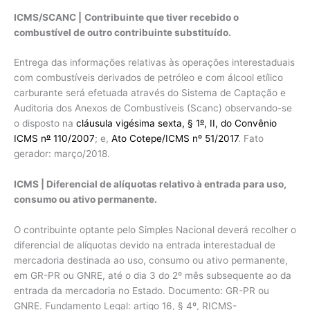
ICMS/SCANC |
Contribuinte que tiver recebido o
combustível de outro contribuinte substituído.
Entrega das informações relativas às operações interestaduais
com combustíveis derivados de petróleo e com álcool etílico
carburante será efetuada através do Sistema de Captação e
Auditoria dos Anexos de Combustíveis (Scanc) observando-se
o disposto na
cláusula vigésima sexta, § 1
º
, II, do Convênio
ICMS n
º
110/2007
; e,
Ato Cotepe/ICMS nº 51/2017
. Fato
gerador: março/2018.
ICMS | Diferencial de alíquotas relativo à entrada para uso,
consumo ou ativo permanente.
O contribuinte optante pelo Simples Nacional deverá recolher o
diferencial de alíquotas devido na entrada interestadual de
mercadoria destinada ao uso, consumo ou ativo permanente,
em GR-PR ou GNRE, até o dia 3 do 2º mês subsequente ao da
entrada da mercadoria no Estado. Documento: GR-PR ou
GNRE. Fundamento Legal: artigo 16, § 4º, RICMS-