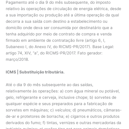
Pagamento até o dia 9 do mês subsequente, do imposto
relativo às operações de circulação de energia elétrica, desde
a sua importação ou produção até a última operação da qual
decorra a sua saída com destino a estabelecimento ou
domicílio onde deva ser consumida por destinatário que a
tenha adquirido por meio de contrato de compra e venda
firmado em ambiente de contratação livre (artigo 6, I,
Subanexo I, do Anexo IV, do RICMS-PR/2017). Base Legal:
artigo 74, XIV, “a”, do RICMS-PR/2017. Fato gerador:
março/2018.
ICMS | Substituição tributária.
Até o dia 9 do mês subsequente ao das saídas,
relativamente às operações: a) com água mineral ou potável,
gelo, refrigerante e cerveja, inclusive chope; b) sorvetes de
qualquer espécie e seus preparados para a fabricação de
sorvetes em máquinas; c) veículos; d) pneumáticos, câmaras-
de-ar e protetores de borracha; e) cigarros e outros produtos
derivados do fumo; f) tintas, vernizes e outras mercadorias da
indústria química; g) rações tipo pet para animais domésticos,