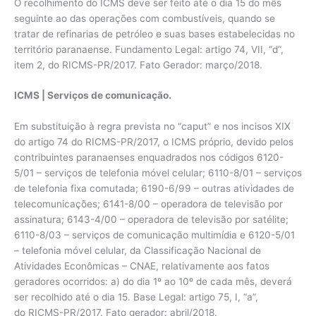
O recolhimento do ICMS deve ser feito até o dia 15 do mês
seguinte ao das operações com combustíveis, quando se
tratar de refinarias de petróleo e suas bases estabelecidas no
território paranaense. Fundamento Legal: artigo 74, VII, “d”,
item 2, do RICMS-PR/2017. Fato Gerador: março/2018.
ICMS | Serviços de comunicação.
Em substituição à regra prevista no “caput” e nos incisos XIX
do artigo 74 do RICMS-PR/2017, o ICMS próprio, devido pelos
contribuintes paranaenses enquadrados nos códigos 6120-
5/01 – serviços de telefonia móvel celular; 6110-8/01 – serviços
de telefonia fixa comutada; 6190-6/99 – outras atividades de
telecomunicações; 6141-8/00 – operadora de televisão por
assinatura; 6143-4/00 – operadora de televisão por satélite;
6110-8/03 – serviços de comunicação multimídia e 6120-5/01
– telefonia móvel celular, da Classificação Nacional de
Atividades Econômicas – CNAE, relativamente aos fatos
geradores ocorridos: a) do dia 1º ao 10º de cada mês, deverá
ser recolhido até o dia 15. Base Legal: artigo 75, I, “a”,
do RICMS-PR/2017. Fato gerador: abril/2018.