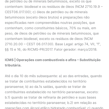
de petróleo ou de minerais betuminosos, exceto os que
contenham: biodiesel e os resíduos de óleos (NCM 2710.19.9 –
CEST06.017.00); c) óleos de petróleo ou de minerais
betuminosos (exceto óleos brutos) e preparações não
especificadas nem compreendidas noutras posições, que
contenham, como constituintes básicos, 70% ou mais, em
peso, de óleos de petróleo ou de minerais betuminosos, que
contenham biodiesel, exceto os resíduos de óleos (NCM
2710.20.00 – CEST 06.017.00). Base Legal: artigo 74, VII, “f”,
§§ 15 e 16, do RICMS-PR/2017. Fator gerador: março/2018.
ICMS | Operações com combustíveis e afins – Substituição
tributária.
Até o dia 10 do mês subsequente: a) ao das entradas, quando
se tratar de contribuintes estabelecidos no território
paranaense; b) ao da.1s saídas, quando se tratar de
contribuintes estabelecido no território paranaense, exceto:
b.1) quando se tratar de refinaria de petróleo e suas bases
estabelecidas no território paranaense; b.2) em relação as
operações com álcool etílico hidratado combustível; c) quando