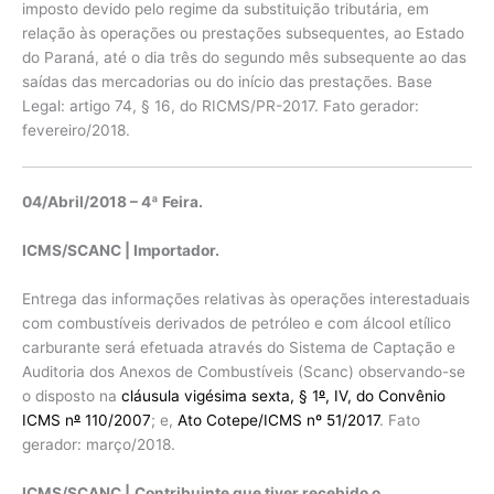
imposto devido pelo regime da substituição tributária, em
relação às operações ou prestações subsequentes, ao Estado
do Paraná, até o dia três do segundo mês subsequente ao das
saídas das mercadorias ou do início das prestações. Base
Legal: artigo 74, § 16, do RICMS/PR-2017. Fato gerador:
fevereiro/2018.
04/Abril/2018 – 4ª Feira.
ICMS/SCANC | Importador.
Entrega das informações relativas às operações interestaduais
com combustíveis derivados de petróleo e com álcool etílico
carburante será efetuada através do Sistema de Captação e
Auditoria dos Anexos de Combustíveis (Scanc) observando-se
o disposto na
cláusula vigésima sexta, § 1
º
, IV, do Convênio
ICMS n
º
110/2007
; e,
Ato Cotepe/ICMS nº 51/2017
. Fato
gerador: março/2018.
ICMS/SCANC |
Contribuinte que tiver recebido o