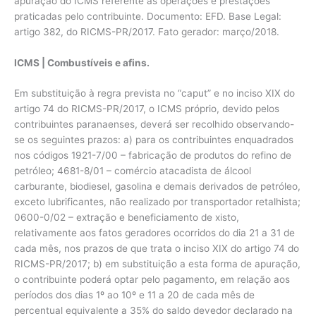
apuração do ICMS referente às operações e prestações
praticadas pelo contribuinte. Documento: EFD. Base Legal:
artigo 382, do RICMS-PR/2017. Fato gerador: março/2018.
ICMS | Combustíveis e afins.
Em substituição à regra prevista no “caput” e no inciso XIX do
artigo 74 do RICMS-PR/2017, o ICMS próprio, devido pelos
contribuintes paranaenses, deverá ser recolhido observando-
se os seguintes prazos: a) para os contribuintes enquadrados
nos códigos 1921-7/00 – fabricação de produtos do refino de
petróleo; 4681-8/01 – comércio atacadista de álcool
carburante, biodiesel, gasolina e demais derivados de petróleo,
exceto lubrificantes, não realizado por transportador retalhista;
0600-0/02 – extração e beneficiamento de xisto,
relativamente aos fatos geradores ocorridos do dia 21 a 31 de
cada mês, nos prazos de que trata o inciso XIX do artigo 74 do
RICMS-PR/2017; b) em substituição a esta forma de apuração,
o contribuinte poderá optar pelo pagamento, em relação aos
períodos dos dias 1º ao 10º e 11 a 20 de cada mês de
percentual equivalente a 35% do saldo devedor declarado na