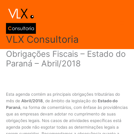
Ir
Main
para
Men
o
conteúdo
VLX Consultoria
Obrigações Fiscais – Estado do
Paraná – Abril/2018
Deixe um comentário
/
Agenda de Obrigações
,
Paraná
/ Por
admin
Esta agenda contém as principais obrigações tributárias do
mês de
Abril/2018
, de âmbito da legislação do
Estado do
Paraná
, na forma de comentários, com ênfase às providências
que as empresas devam adotar no cumprimento de suas
obrigações legais. Nos casos de atividades específicas está
agenda pode não esgotar todas as determinações legais a
serem cumpridas. Recomendamos a observância quanto a