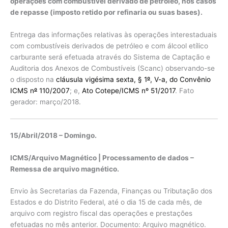
operações com combustível derivado de petróleo, nos casos
de repasse (imposto retido por refinaria ou suas bases).
Entrega das informações relativas às operações interestaduais
com combustíveis derivados de petróleo e com álcool etílico
carburante será efetuada através do Sistema de Captação e
Auditoria dos Anexos de Combustíveis (Scanc) observando-se
o disposto na
cláusula vigésima sexta, § 1
º
, V-a, do Convênio
ICMS n
º
110/2007
; e,
Ato Cotepe/ICMS nº 51/2017
. Fato
gerador: março/2018.
15/Abril/2018 – Domingo.
ICMS/Arquivo Magnético | Processamento de dados –
Remessa de arquivo magnético.
Envio às Secretarias da Fazenda, Finanças ou Tributação dos
Estados e do Distrito Federal, até o dia 15 de cada mês, de
arquivo com registro fiscal das operações e prestações
efetuadas no mês anterior. Documento: Arquivo magnético.