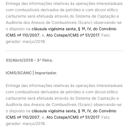
Entrega das informações relativas às operações interestaduais
com combustíveis derivados de petróleo e com álcool etílico
carburante será efetuada através do Sistema de Captação e
Auditoria dos Anexos de Combustíveis (Scanc) observando-se
o disposto na
cláusula vigésima sexta, § 1
º
, IV, do Convênio
ICMS n
º
110/2007
; e,
Ato Cotepe/ICMS nº 51/2017
. Fato
gerador: março/2018.
03/Abril/2018 – 3ª Feira.
ICMS/SCANC | Importador.
Entrega das informações relativas às operações interestaduais
com combustíveis derivados de petróleo e com álcool etílico
carburante será efetuada através do Sistema de Captação e
Auditoria dos Anexos de Combustíveis (Scanc) observando-se
o disposto na
cláusula vigésima sexta, § 1
º
, IV, do Convênio
ICMS n
º
110/2007
; e,
Ato Cotepe/ICMS nº 51/2017
. Fato
gerador: março/2018.