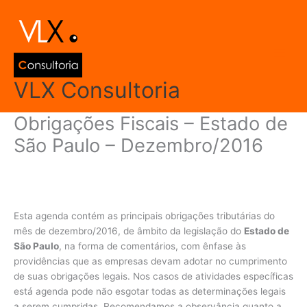
Ir
Main
para
Men
o
conteúdo
VLX Consultoria
Obrigações Fiscais – Estado de
São Paulo – Dezembro/2016
Deixe um comentário
/
Agenda de Obrigações
,
São Paulo
/ Por
admin
Esta agenda contém as principais obrigações tributárias do
mês de dezembro/2016, de âmbito da legislação do
Estado de
São Paulo
, na forma de comentários, com ênfase às
providências que as empresas devam adotar no cumprimento
de suas obrigações legais. Nos casos de atividades específicas
está agenda pode não esgotar todas as determinações legais
a serem cumpridas. Recomendamos a observância quanto a