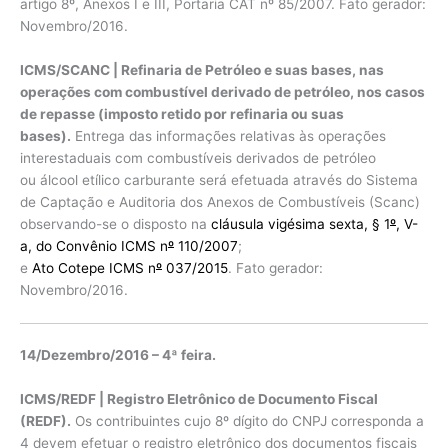
artigo 8º, Anexos I e III, Portaria CAT nº 85/2007. Fato gerador:
Novembro/2016.
ICMS/SCANC | Refinaria de Petróleo e suas bases, nas
operações com combustível derivado de petróleo, nos casos
de repasse (imposto retido por refinaria ou suas
bases).
Entrega das informações relativas às operações
interestaduais com combustíveis derivados de petróleo
ou álcool etílico carburante será efetuada através do Sistema
de Captação e Auditoria dos Anexos de Combustíveis (Scanc)
observando-se o disposto na
cláusula vigésima sexta, § 1
º
, V-
a, do Convênio ICMS n
º
110/2007
;
e
Ato Cotepe ICMS n
º
037/2015
. Fato gerador:
Novembro/2016.
14/Dezembro/2016 – 4ª feira.
ICMS/REDF | Registro Eletrônico de Documento Fiscal
(REDF).
Os contribuintes cujo 8º dígito do CNPJ corresponda a
4 devem efetuar o registro eletrônico dos documentos fiscais