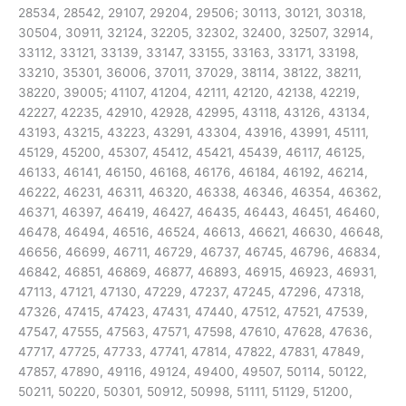
28534, 28542, 29107, 29204, 29506; 30113, 30121, 30318,
30504, 30911, 32124, 32205, 32302, 32400, 32507, 32914,
33112, 33121, 33139, 33147, 33155, 33163, 33171, 33198,
33210, 35301, 36006, 37011, 37029, 38114, 38122, 38211,
38220, 39005; 41107, 41204, 42111, 42120, 42138, 42219,
42227, 42235, 42910, 42928, 42995, 43118, 43126, 43134,
43193, 43215, 43223, 43291, 43304, 43916, 43991, 45111,
45129, 45200, 45307, 45412, 45421, 45439, 46117, 46125,
46133, 46141, 46150, 46168, 46176, 46184, 46192, 46214,
46222, 46231, 46311, 46320, 46338, 46346, 46354, 46362,
46371, 46397, 46419, 46427, 46435, 46443, 46451, 46460,
46478, 46494, 46516, 46524, 46613, 46621, 46630, 46648,
46656, 46699, 46711, 46729, 46737, 46745, 46796, 46834,
46842, 46851, 46869, 46877, 46893, 46915, 46923, 46931,
47113, 47121, 47130, 47229, 47237, 47245, 47296, 47318,
47326, 47415, 47423, 47431, 47440, 47512, 47521, 47539,
47547, 47555, 47563, 47571, 47598, 47610, 47628, 47636,
47717, 47725, 47733, 47741, 47814, 47822, 47831, 47849,
47857, 47890, 49116, 49124, 49400, 49507, 50114, 50122,
50211, 50220, 50301, 50912, 50998, 51111, 51129, 51200,