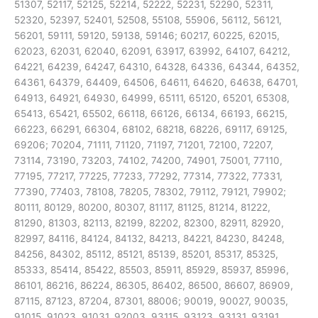
51307, 52117, 52125, 52214, 52222, 52231, 52290, 52311,
52320, 52397, 52401, 52508, 55108, 55906, 56112, 56121,
56201, 59111, 59120, 59138, 59146; 60217, 60225, 62015,
62023, 62031, 62040, 62091, 63917, 63992, 64107, 64212,
64221, 64239, 64247, 64310, 64328, 64336, 64344, 64352,
64361, 64379, 64409, 64506, 64611, 64620, 64638, 64701,
64913, 64921, 64930, 64999, 65111, 65120, 65201, 65308,
65413, 65421, 65502, 66118, 66126, 66134, 66193, 66215,
66223, 66291, 66304, 68102, 68218, 68226, 69117, 69125,
69206; 70204, 71111, 71120, 71197, 71201, 72100, 72207,
73114, 73190, 73203, 74102, 74200, 74901, 75001, 77110,
77195, 77217, 77225, 77233, 77292, 77314, 77322, 77331,
77390, 77403, 78108, 78205, 78302, 79112, 79121, 79902;
80111, 80129, 80200, 80307, 81117, 81125, 81214, 81222,
81290, 81303, 82113, 82199, 82202, 82300, 82911, 82920,
82997, 84116, 84124, 84132, 84213, 84221, 84230, 84248,
84256, 84302, 85112, 85121, 85139, 85201, 85317, 85325,
85333, 85414, 85422, 85503, 85911, 85929, 85937, 85996,
86101, 86216, 86224, 86305, 86402, 86500, 86607, 86909,
87115, 87123, 87204, 87301, 88006; 90019, 90027, 90035,
91015, 91023, 91031, 92003, 93115, 93123, 93131, 93191,