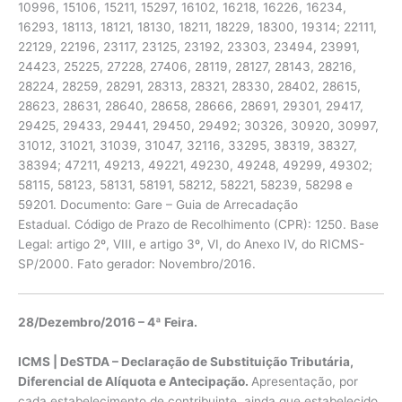
10996, 15106, 15211, 15297, 16102, 16218, 16226, 16234,
16293, 18113, 18121, 18130, 18211, 18229, 18300, 19314; 22111,
22129, 22196, 23117, 23125, 23192, 23303, 23494, 23991,
24423, 25225, 27228, 27406, 28119, 28127, 28143, 28216,
28224, 28259, 28291, 28313, 28321, 28330, 28402, 28615,
28623, 28631, 28640, 28658, 28666, 28691, 29301, 29417,
29425, 29433, 29441, 29450, 29492; 30326, 30920, 30997,
31012, 31021, 31039, 31047, 32116, 33295, 38319, 38327,
38394; 47211, 49213, 49221, 49230, 49248, 49299, 49302;
58115, 58123, 58131, 58191, 58212, 58221, 58239, 58298 e
59201. Documento: Gare – Guia de Arrecadação
Estadual. Código de Prazo de Recolhimento (CPR): 1250. Base
Legal: artigo 2º, VIII, e artigo 3º, VI, do Anexo IV, do RICMS-
SP/2000. Fato gerador: Novembro/2016.
28/Dezembro/2016 – 4ª Feira.
ICMS | DeSTDA – Declaração de Substituição Tributária,
Diferencial de Alíquota e Antecipação.
Apresentação, por
cada estabelecimento de contribuinte, ainda que estabelecido