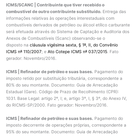
ICMS/SCANC | Contribuinte que tiver recebido o
combustível de outro contribuinte substituído.
Entrega das
informações relativas às operações interestaduais com
combustíveis derivados de petróleo ou álcool etílico carburante
será efetuada através do Sistema de Captação e Auditoria dos
Anexos de Combustíveis (Scanc) observando-se o
disposto na
cláusula vigésima sexta, § 1
º
, II, do Convênio
ICMS n
º
110/2007
; e
Ato Cotepe ICMS n
º
037/2015
. Fato
gerador: Novembro/2016.
ICMS | Refinador de petróleo e suas bases.
Pagamento do
imposto retido por substituição tributária, correspondente a
80% do seu montante. Documento: Guia de Arrecadação
Estadual (Gare). Código de Prazo de Recolhimento (CPR):
1031. Base Legal: artigo 2º, I; e, artigo 3º, I, § 3º, do Anexo IV,
do RICMS-SP/2000. Fato gerador: Novembro/2016.
ICMS | Refinador de petróleo e suas bases.
Pagamento do
imposto decorrente de operações próprias, correspondente a
95% do seu montante. Documento: Guia de Arrecadação