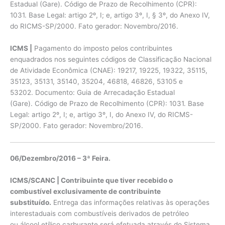
Estadual (Gare). Código de Prazo de Recolhimento (CPR):
1031. Base Legal: artigo 2º, I; e, artigo 3º, I, § 3º, do Anexo IV,
do RICMS-SP/2000. Fato gerador: Novembro/2016.
ICMS |
Pagamento do imposto pelos contribuintes
enquadrados nos seguintes códigos de Classificação Nacional
de Atividade Econômica (CNAE): 19217, 19225, 19322, 35115,
35123, 35131, 35140, 35204, 46818, 46826, 53105 e
53202. Documento: Guia de Arrecadação Estadual
(Gare). Código de Prazo de Recolhimento (CPR): 1031. Base
Legal: artigo 2º, I; e, artigo 3º, I, do Anexo IV, do RICMS-
SP/2000. Fato gerador: Novembro/2016.
06/Dezembro/2016 – 3ª Feira.
ICMS/SCANC | Contribuinte que tiver recebido o
combustível exclusivamente de contribuinte
substituído.
Entrega das informações relativas às operações
interestaduais com combustíveis derivados de petróleo
ou álcool etílico carburante será efetuada através do Sistema