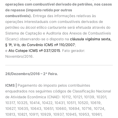
operações com combustível derivado de petróleo, nos casos
de repasse (imposto retido por outros
combustíveis).
Entrega das informações relativas às
operações interestaduais com combustíveis derivados de
petróleo ou álcool etílico carburante será efetuada através do
Sistema de Captação e Auditoria dos Anexos de Combustíveis
(Scanc) observando-se o disposto na
cláusula vigésima sexta,
§ 1
º
, V-b, do Convênio ICMS n
º
110/2007
;
e
Ato Cotepe ICMS n
º
037/2015
. Fato gerador:
Novembro/2016.
26/Dezembro/2016 – 2ª Feira.
ICMS |
Pagamento do imposto pelos contribuintes
enquadrados nos seguintes códigos de Classificação Nacional
de Atividade Econômica (CNAE): 10112, 10121, 10139, 10201,
10317, 10325, 10414, 10422, 10431, 10511, 10520, 10619,
10627, 10635, 10643, 10651, 10660, 10694, 10716, 10724,
10813, 10821, 10911, 10929, 10937, 10945, 10953, 10961,