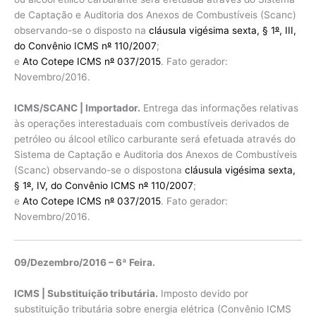
de Captação e Auditoria dos Anexos de Combustíveis (Scanc)
observando-se o disposto na
cláusula vigésima sexta, § 1
º
, III,
do Convênio ICMS n
º
110/2007
;
e
Ato Cotepe ICMS n
º
037/2015
. Fato gerador:
Novembro/2016.
ICMS/SCANC | Importador.
Entrega das informações relativas
às operações interestaduais com combustíveis derivados de
petróleo ou álcool etílico carburante será efetuada através do
Sistema de Captação e Auditoria dos Anexos de Combustíveis
(Scanc) observando-se o dispostona
cláusula vigésima sexta,
§ 1
º
, IV, do Convênio ICMS n
º
110/2007
;
e
Ato Cotepe ICMS n
º
037/2015
. Fato gerador:
Novembro/2016.
09/Dezembro/2016 – 6ª Feira.
ICMS | Substituição tributária.
Imposto devido por
substituição tributária sobre energia elétrica (Convênio ICMS