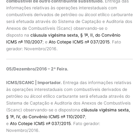
combustível de outro contribuinte substituído.
Entrega das
informações relativas às operações interestaduais com
combustíveis derivados de petróleo ou álcool etílico carburante
será efetuada através do Sistema de Captação e Auditoria dos
Anexos de Combustíveis (Scanc) observando-se o
disposto na
cláusula vigésima sexta, § 1
º
, II, do Convênio
ICMS n
º
110/2007
; e
Ato Cotepe ICMS n
º
037/2015
. Fato
gerador: Novembro/2016.
05/Dezembro/2016 – 2ª Feira.
ICMS/SCANC | Importador.
Entrega das informações relativas
às operações interestaduais com combustíveis derivados de
petróleo ou álcool etílico carburante será efetuada através do
Sistema de Captação e Auditoria dos Anexos de Combustíveis
(Scanc) observando-se o dispostona
cláusula vigésima sexta,
§ 1
º
, IV, do Convênio ICMS n
º
110/2007
;
e
Ato Cotepe ICMS n
º
037/2015
. Fato gerador:
Novembro/2016.