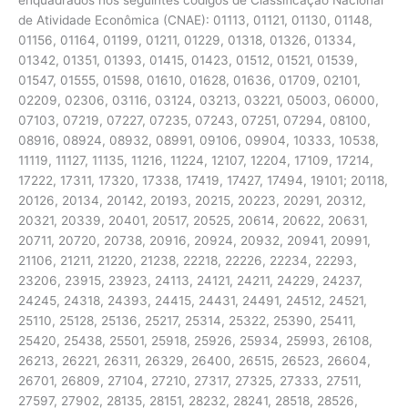
de Atividade Econômica (CNAE): 01113, 01121, 01130, 01148,
01156, 01164, 01199, 01211, 01229, 01318, 01326, 01334,
01342, 01351, 01393, 01415, 01423, 01512, 01521, 01539,
01547, 01555, 01598, 01610, 01628, 01636, 01709, 02101,
02209, 02306, 03116, 03124, 03213, 03221, 05003, 06000,
07103, 07219, 07227, 07235, 07243, 07251, 07294, 08100,
08916, 08924, 08932, 08991, 09106, 09904, 10333, 10538,
11119, 11127, 11135, 11216, 11224, 12107, 12204, 17109, 17214,
17222, 17311, 17320, 17338, 17419, 17427, 17494, 19101; 20118,
20126, 20134, 20142, 20193, 20215, 20223, 20291, 20312,
20321, 20339, 20401, 20517, 20525, 20614, 20622, 20631,
20711, 20720, 20738, 20916, 20924, 20932, 20941, 20991,
21106, 21211, 21220, 21238, 22218, 22226, 22234, 22293,
23206, 23915, 23923, 24113, 24121, 24211, 24229, 24237,
24245, 24318, 24393, 24415, 24431, 24491, 24512, 24521,
25110, 25128, 25136, 25217, 25314, 25322, 25390, 25411,
25420, 25438, 25501, 25918, 25926, 25934, 25993, 26108,
26213, 26221, 26311, 26329, 26400, 26515, 26523, 26604,
26701, 26809, 27104, 27210, 27317, 27325, 27333, 27511,
27597, 27902, 28135, 28151, 28232, 28241, 28518, 28526,