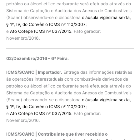
petróleo ou álcool etílico carburante será efetuada através do
Sistema de Captação e Auditoria dos Anexos de Combustíveis
(Scanc) observando-se o dispostona
cláusula vigésima sexta,
§ 1
º
, IV, do Convênio ICMS n
º
110/2007
;
e
Ato Cotepe ICMS n
º
037/2015
. Fato gerador:
Novembro/2016.
02/Dezembro/2016 – 6ª Feira.
ICMS/SCANC | Importador.
Entrega das informações relativas
às operações interestaduais com combustíveis derivados de
petróleo ou álcool etílico carburante será efetuada através do
Sistema de Captação e Auditoria dos Anexos de Combustíveis
(Scanc) observando-se o dispostona
cláusula vigésima sexta,
§ 1
º
, IV, do Convênio ICMS n
º
110/2007
;
e
Ato Cotepe ICMS n
º
037/2015
. Fato gerador:
Novembro/2016.
ICMS/SCANC | Contribuinte que tiver recebido o