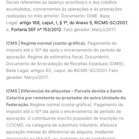
fiscais referentes ao balanço econômico e dos créditos
acumulados, concernentes às operações e às prestações
realizadas no mês anterior. Documento: DIME. Base
Legal:
artigo 168, caput, I, § 1º, do Anexo 5, RICMS-SC/2001
;
e,
Portaria SEF nº 153/2012
. Fato gerador: Março/2017.
ICMS | Regime normal (conta-gráfica).
Pagamento do
imposto até o 10º dia após o encerramento do período de
apuração. Regime de estimativa fiscal. Documento:
Documento de Arrecadação de Receitas Estaduais (DARE).
Base Legal: artigos 60, caput, do RICMS-SC/2001
.
Fato
gerador: Março/2017.
ICMS | Diferencial de alíquotas – Parcela devida a Santa
Catarina por remetente ou prestador de outra Unidade da
Federação.
Regime normal (conta-gráfica). Pagamento do
imposto até o 10º dia após o encerramento do período de
apuração. O contribuinte inscrito possuidor de inscrição no
CCICMS, na categoria de substituto tributário, efetuará
apuração mensal do diferencial de alíquota, mediante
declaração na GIA-ST, ou, tratando-se de contribuinte