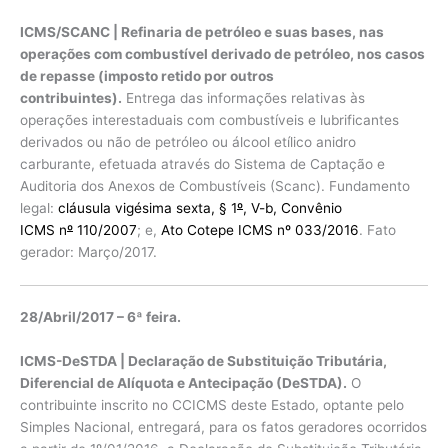
ICMS/SCANC | Refinaria de petróleo e suas bases, nas
operações com combustível derivado de petróleo, nos casos
de repasse (imposto retido por outros
contribuintes).
Entrega das informações relativas às
operações interestaduais com combustíveis e lubrificantes
derivados ou não de petróleo ou álcool etílico anidro
carburante, efetuada através do Sistema de Captação e
Auditoria dos Anexos de Combustíveis (Scanc). Fundamento
legal:
cláusula vigésima sexta, § 1
º
, V-b, Convênio
ICMS n
º
110/2007
; e,
Ato Cotepe ICMS nº 033/2016
. Fato
gerador: Março/2017.
28/Abril/2017 – 6ª feira.
ICMS-DeSTDA | Declaração de Substituição Tributária,
Diferencial de Alíquota e Antecipação (DeSTDA).
O
contribuinte inscrito no CCICMS deste Estado, optante pelo
Simples Nacional, entregará, para os fatos geradores ocorridos