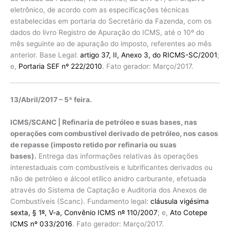
eletrônico, de acordo com as especificações técnicas
estabelecidas em portaria do Secretário da Fazenda, com os
dados do livro Registro de Apuração do ICMS, até o 10º do
mês seguinte ao de apuração do imposto, referentes ao mês
anterior. Base Legal:
artigo 37, II, Anexo 3, do
RICMS-SC/2001
;
e,
Portaria SEF nº 222/2010
. Fato gerador: Março/2017.
13/Abril/2017 – 5ª feira.
ICMS/SCANC | Refinaria de petróleo e suas bases, nas
operações com combustível derivado de petróleo, nos casos
de repasse (imposto retido por refinaria ou suas
bases).
Entrega das informações relativas às operações
interestaduais com combustíveis e lubrificantes derivados ou
não de petróleo e álcool etílico anidro carburante, efetuada
através do Sistema de Captação e Auditoria dos Anexos de
Combustíveis (Scanc). Fundamento legal:
cláusula vigésima
sexta, § 1
º
, V-a, Convênio ICMS n
º
110/2007
; e,
Ato Cotepe
ICMS nº 033/2016
. Fato gerador: Março/2017.