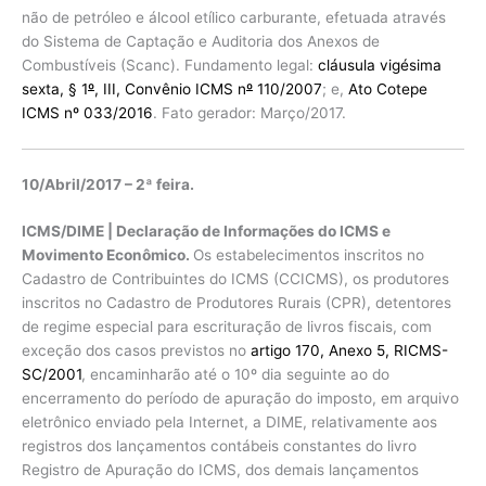
não de petróleo e álcool etílico carburante, efetuada através
do Sistema de Captação e Auditoria dos Anexos de
Combustíveis (Scanc). Fundamento legal:
cláusula vigésima
sexta, § 1
º
, III, Convênio ICMS n
º
110/2007
; e,
Ato Cotepe
ICMS nº 033/2016
. Fato gerador: Março/2017.
10/Abril/2017 – 2ª feira.
ICMS/DIME | Declaração de Informações do ICMS e
Movimento Econômico.
Os estabelecimentos inscritos no
Cadastro de Contribuintes do ICMS (CCICMS), os produtores
inscritos no Cadastro de Produtores Rurais (CPR), detentores
de regime especial para escrituração de livros fiscais, com
exceção dos casos previstos no
artigo 170, Anexo 5, RICMS-
SC/2001
, encaminharão até o 10º dia seguinte ao do
encerramento do período de apuração do imposto, em arquivo
eletrônico enviado pela Internet, a DIME, relativamente aos
registros dos lançamentos contábeis constantes do livro
Registro de Apuração do ICMS, dos demais lançamentos