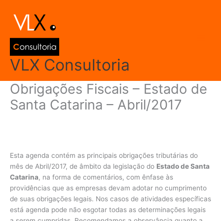
Ir
Main
para
Men
o
conteúdo
VLX Consultoria
Obrigações Fiscais – Estado de
Santa Catarina – Abril/2017
Deixe um comentário
/
Agenda de Obrigações
,
Santa Catarina
/ Por
admin
Esta agenda contém as principais obrigações tributárias do
mês de Abril/2017, de âmbito da legislação do
Estado de Santa
Catarina
, na forma de comentários, com ênfase às
providências que as empresas devam adotar no cumprimento
de suas obrigações legais. Nos casos de atividades específicas
está agenda pode não esgotar todas as determinações legais
a serem cumpridas. Recomendamos a observância quanto a