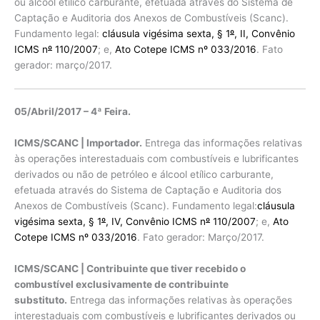
ou álcool etílico carburante, efetuada através do Sistema de
Captação e Auditoria dos Anexos de Combustíveis (Scanc).
Fundamento legal:
cláusula vigésima sexta, § 1
º
, II, Convênio
ICMS n
º
110/2007
; e,
Ato Cotepe ICMS nº 033/2016
. Fato
gerador: março/2017.
05/Abril/2017 – 4ª Feira.
ICMS/SCANC | Importador.
Entrega das informações relativas
às operações interestaduais com combustíveis e lubrificantes
derivados ou não de petróleo e álcool etílico carburante,
efetuada através do Sistema de Captação e Auditoria dos
Anexos de Combustíveis (Scanc). Fundamento legal:
cláusula
vigésima sexta, § 1
º
, IV, Convênio ICMS n
º
110/2007
; e,
Ato
Cotepe ICMS nº 033/2016
. Fato gerador: Março/2017.
ICMS/SCANC | Contribuinte que tiver recebido o
combustível exclusivamente de contribuinte
substituto.
Entrega das informações relativas às operações
interestaduais com combustíveis e lubrificantes derivados ou