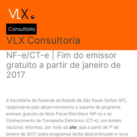
Ir
Main
para
Men
o
conteúdo
VLX Consultoria
NF-e/CT-e | Fim do emissor
gratuito a partir de janeiro de
2017
Deixe um comentário
/
Inteligência Fiscal
/ Por
admin
A Secretaria da Fazenda do Estado de São Paulo (Sefaz-SP),
responsável pelo desenvolvimento e suporte do programa
emissor gratuito de Nota Fiscal Eletrônica (NF-e) e do
Conhecimento de Transporte Eletrônico (CT-e), em âmbito
nacional, informou, por meio do
site
, que a partir de 1º de
janeiro de 2017, estes programas serão descontinuado e nova