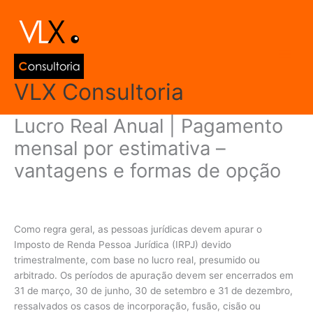
Ir
Main
para
Men
o
conteúdo
VLX Consultoria
Lucro Real Anual | Pagamento
mensal por estimativa –
vantagens e formas de opção
Deixe um comentário
/
Inteligência Fiscal
/ Por
admin
Como regra geral, as pessoas jurídicas devem apurar o
Imposto de Renda Pessoa Jurídica (IRPJ) devido
trimestralmente, com base no lucro real, presumido ou
arbitrado. Os períodos de apuração devem ser encerrados em
31 de março, 30 de junho, 30 de setembro e 31 de dezembro,
ressalvados os casos de incorporação, fusão, cisão ou