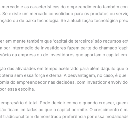
 mercado e as características do empreendimento também cont
 Se existe um mercado consolidado para os produtos ou serviços
ançado ou de baixa tecnologia. Se a atualização tecnológica pre
ter em mente também que ‘capital de terceiros’ são recursos e
por intermédio de investidores fazem parte do chamado ‘capital
 sócio da empresa ou de investidores que aportam o capital em 
ção das atividades em tempo acelerado para além daquilo que o
obteria sem essa força externa. A desvantagem, no caso, é que 
nomia do empreendedor nas decisões, com investidor envolvido, 
por essa escolha.
 empresário é total. Pode decidir como e quando crescer, quem c
ão ficam limitadas ao que o capital permite. O crescimento é 
l tradicional tem demonstrado preferência por essa modalidade