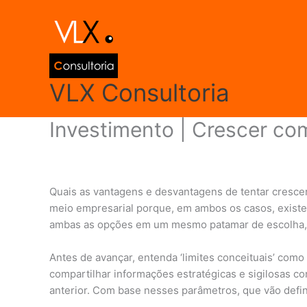
Ir
para
o
conteúdo
VLX Consultoria
Investimento | Crescer com
Deixe um comentário
/
Gestão Empresarial
/ Por
adm
Quais as vantagens e desvantagens de tentar crescer
meio empresarial porque, em ambos os casos, exist
ambas as opções em um mesmo patamar de escolha, de
Antes de avançar, entenda ‘limites conceituais’ como 
compartilhar informações estratégicas e sigilosas c
anterior. Com base nesses parâmetros, que vão defini