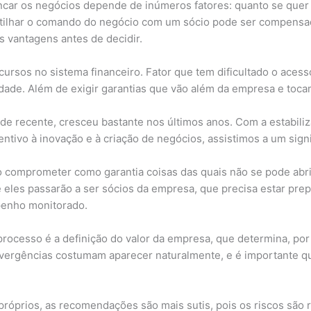
ncar os negócios depende de inúmeros fatores: quanto se quer 
artilhar o comando do negócio com um sócio pode ser compensa
s vantagens antes de decidir.
cursos no sistema financeiro. Fator que tem dificultado o aces
ade. Além de exigir garantias que vão além da empresa e toca
ar de recente, cresceu bastante nos últimos anos. Com a estabi
ncentivo à inovação e à criação de negócios, assistimos a um sign
comprometer como garantia coisas das quais não se pode abri
e eles passarão a ser sócios da empresa, que precisa estar pre
penho monitorado.
processo é a definição do valor da empresa, que determina, por 
vergências costumam aparecer naturalmente, e é importante que
róprios, as recomendações são mais sutis, pois os riscos são