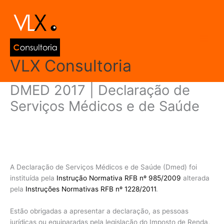
Ir
Main
para
Men
o
conteúdo
VLX Consultoria
DMED 2017 | Declaração de
Serviços Médicos e de Saúde
Deixe um comentário
/
Declarações
,
Declarações e Informe de
Rendimentos
,
Dmed | Declaração de Serviços Médicos e de
Saúde
/ Por
admin
A Declaração de Serviços Médicos e de Saúde (Dmed) foi
instituída pela
Instrução Normativa RFB nº 985/2009
alterada
pela
Instruções Normativas RFB nº 1228/2011
.
Estão obrigadas a apresentar a declaração, as pessoas
jurídicas ou equiparadas pela legislação do Imposto de Renda,