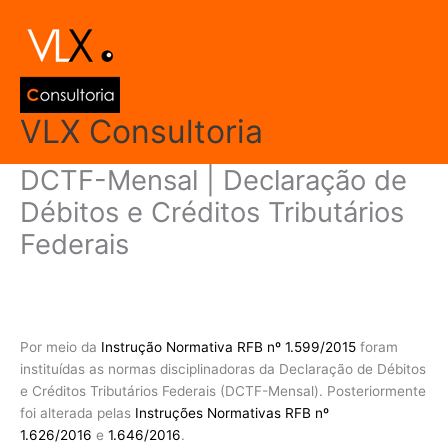
Ir
Main
para
Men
o
conteúdo
VLX Consultoria
DCTF-Mensal | Declaração de
Débitos e Créditos Tributários
Federais
Deixe um comentário
/
Declarações
,
Declarações e Informe de
Rendimentos
/ Por
admin
Por meio da
Instrução Normativa RFB nº 1.599/2015
foram
instituídas as normas disciplinadoras da Declaração de Débitos
e Créditos Tributários Federais (DCTF-Mensal). Posteriormente
foi alterada pelas
Instruções Normativas RFB nº
1.626/2016
e
1.646/2016
.