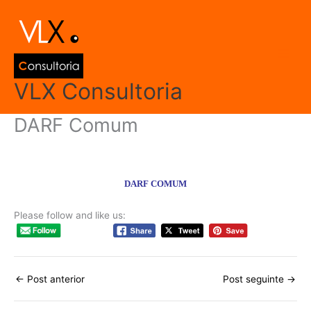
Ir
Main
para
Men
o
conteúdo
VLX Consultoria
DARF Comum
Deixe um comentário
/
Modelos de Documentos
/ Por
admin
DARF COMUM
Please follow and like us:
←
Post anterior
Post seguinte
→