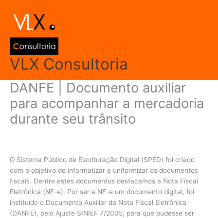
Ir
Main
para
Men
o
conteúdo
VLX Consultoria
DANFE | Documento auxiliar
para acompanhar a mercadoria
durante seu trânsito
Deixe um comentário
/
Prática Fiscal
/ Por
admin
O Sistema Público de Escrituração Digital (SPED) foi criado
com o objetivo de informatizar e uniformizar os documentos
fiscais. Dentre estes documentos destacamos a Nota Fiscal
Eletrônica (NF-e). Por ser a NF-e um documento digital, foi
instituído o Documento Auxiliar da Nota Fiscal Eletrônica
(DANFE), pelo Ajuste SINIEF 7/2005, para que pudesse ser