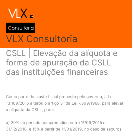
Ir
Main
para
Men
o
conteúdo
VLX Consultoria
CSLL | Elevação da alíquota e
forma de apuração da CSLL
das instituições financeiras
Deixe um comentário
/
Inteligência Fiscal
/ Por
admin
Como parte do ajuste fiscal proposto pelo governo, a Lei
13.169/2015 alterou o artigo 3º da Lei 7.869/1988, para elevar
a alíquota da CSLL, para:
a) 20% no período compreendido entre 1º/09/2015 e
31/12/2018, e 15% a partir de 1º/01/2019, no caso de seguros