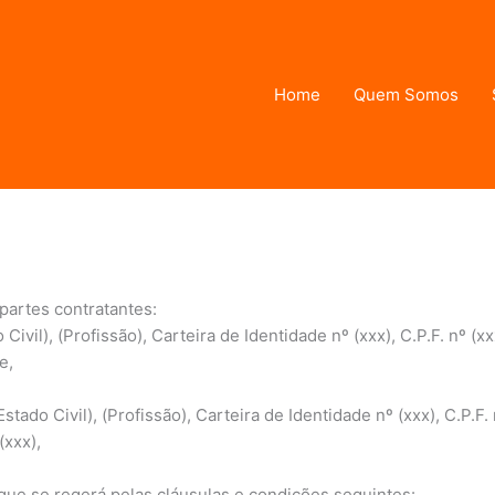
Home
Quem Somos
r
admin
 partes contratantes:
il), (Profissão), Carteira de Identidade nº (xxx), C.P.F. nº (xxx
e,
do Civil), (Profissão), Carteira de Identidade nº (xxx), C.P.F. 
(xxx),
 que se regerá pelas cláusulas e condições seguintes: