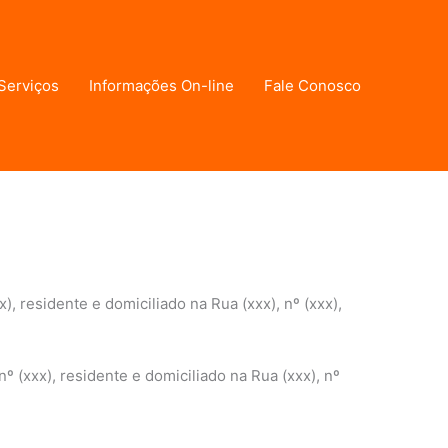
Serviços
Informações On-line
Fale Conosco
), residente e domiciliado na Rua (xxx), nº (xxx),
nº (xxx), residente e domiciliado na Rua (xxx), nº