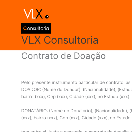
Ir
para
o
conteúdo
VLX Consultoria
Contrato de Doação
Deixe um comentário
/
Modelos de Documentos
/ Po
Pelo presente instrumento particular de contrato, as
DOADOR: (Nome do Doador), (Nacionalidade), (Estado Civ
bairro (xxx), Cep (xxx), Cidade (xxx), no Estado (xxx); 
DONATÁRIO: (Nome do Donatário), (Nacionalidade), (Esta
(xxx), bairro (xxx), Cep (xxx), Cidade (xxx), no Estado 
tem entre si, justo e acertado, o contrato de doação,