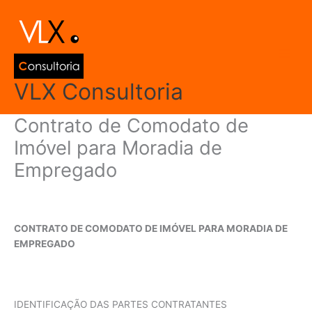
Ir
Main
para
Men
o
conteúdo
VLX Consultoria
Contrato de Comodato de
Imóvel para Moradia de
Empregado
Deixe um comentário
/
Modelos de Documentos
/ Por
admin
CONTRATO DE COMODATO DE IMÓVEL PARA MORADIA DE
EMPREGADO
IDENTIFICAÇÃO DAS PARTES CONTRATANTES