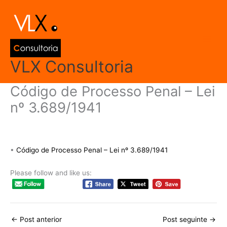
Ir
Main
para
Men
o
conteúdo
VLX Consultoria
Código de Processo Penal – Lei
nº 3.689/1941
Deixe um comentário
/
CF, CLT e Códigos
/ Por
admin
•
Código de Processo Penal – Lei nº 3.689/1941
Please follow and like us:
←
Post anterior
Post seguinte
→