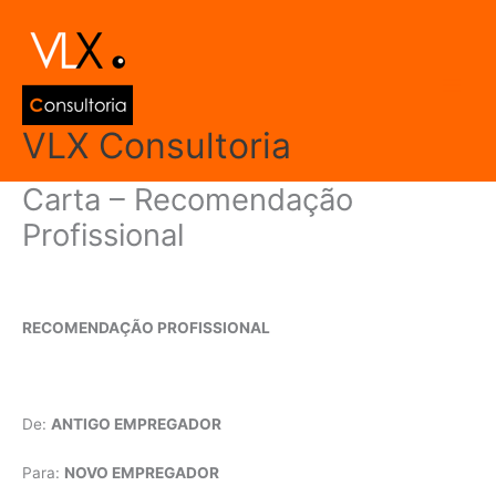
Ir
Main
para
Men
o
conteúdo
VLX Consultoria
Carta – Recomendação
Profissional
Deixe um comentário
/
Modelos de Documentos
/ Por
admin
RECOMENDAÇÃO PROFISSIONAL
De:
ANTIGO EMPREGADOR
Para:
NOVO EMPREGADOR