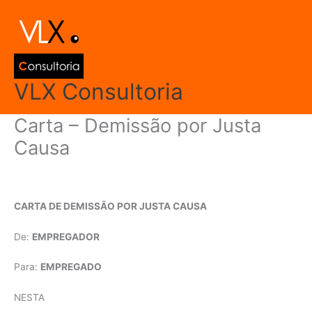
Ir
Main
para
Men
o
conteúdo
VLX Consultoria
Carta – Demissão por Justa
Causa
Deixe um comentário
/
Modelos de Documentos
/ Por
admin
CARTA DE DEMISSÃO POR JUSTA CAUSA
De:
EMPREGADOR
Para:
EMPREGADO
NESTA