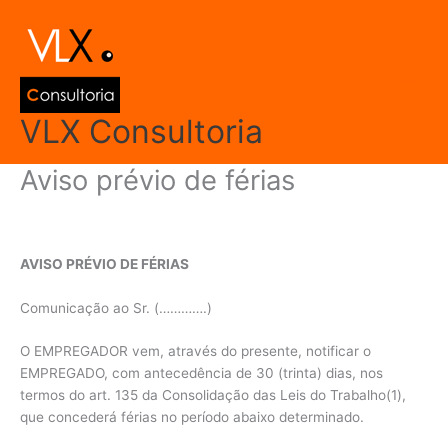
Ir
Main
para
Men
o
conteúdo
VLX Consultoria
Aviso prévio de férias
Deixe um comentário
/
Modelos de Documentos
/ Por
admin
AVISO PRÉVIO DE FÉRIAS
Comunicação ao Sr. (………….)
O EMPREGADOR vem, através do presente, notificar o
EMPREGADO, com antecedência de 30 (trinta) dias, nos
termos do art. 135 da Consolidação das Leis do Trabalho(1),
que concederá férias no período abaixo determinado.