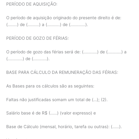
PERÍODO DE AQUISIÇÃO:
O período de aquisição originado do presente direito é de:
(……..) de (……….) a (………..) de (………….).
PERÍODO DE GOZO DE FÉRIAS:
O período de gozo das férias será de: (…………) de (…………) a
(………….) de (…………).
BASE PARA CÁLCULO DA REMUNERAÇÃO DAS FÉRIAS:
As Bases para os cálculos são as seguintes:
Faltas não justificadas somam um total de (…); (2).
Salário base é de R$ (……) (valor expresso) e
Base de Cálculo (mensal, horário, tarefa ou outras): (……).