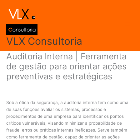
Ir
Main
para
Men
o
conteúdo
VLX Consultoria
Auditoria Interna | Ferramenta
de gestão para orientar ações
preventivas e estratégicas
Deixe um comentário
/
Auditoria
,
Contabilidade
/ Por
admin
Sob a ótica da segurança, a auditoria interna tem como uma
de suas funções avaliar os sistemas, processos e
procedimentos de uma empresa para identificar os pontos
críticos vulneráveis, visando minimizar a probabilidade de
fraude, erros ou práticas internas ineficazes. Serve também
como ferramenta de gestão, capaz de orientar as ações