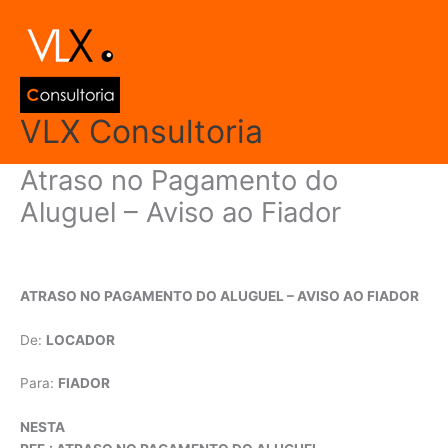
Ir
Main
para
Men
o
conteúdo
VLX Consultoria
Atraso no Pagamento do
Aluguel – Aviso ao Fiador
Deixe um comentário
/
Modelos de Documentos
/ Por
admin
ATRASO NO PAGAMENTO DO ALUGUEL – AVISO AO FIADOR
De:
LOCADOR
Para:
FIADOR
NESTA