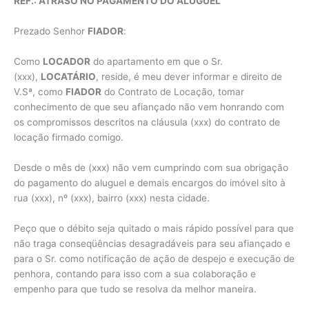
REF.: ATRASO NO PAGAMENTO DO ALUGUEL
Prezado Senhor
FIADOR
:
Como
LOCADOR
do apartamento em que o Sr.
(xxx),
LOCATÁRIO
, reside, é meu dever informar e direito de
V.Sª, como
FIADOR
do Contrato de Locação, tomar
conhecimento de que seu afiançado não vem honrando com
os compromissos descritos na cláusula (xxx) do contrato de
locação firmado comigo.
Desde o mês de (xxx) não vem cumprindo com sua obrigação
do pagamento do aluguel e demais encargos do imóvel sito à
rua (xxx), nº (xxx), bairro (xxx) nesta cidade.
Peço que o débito seja quitado o mais rápido possível para que
não traga conseqüências desagradáveis para seu afiançado e
para o Sr. como notificação de ação de despejo e execução de
penhora, contando para isso com a sua colaboração e
empenho para que tudo se resolva da melhor maneira.