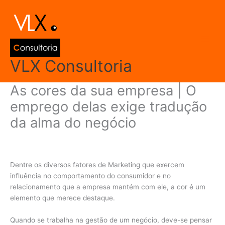
Ir
Main
para
Men
o
conteúdo
VLX Consultoria
As cores da sua empresa | O
emprego delas exige tradução
da alma do negócio
Deixe um comentário
/
Gestão de Marketing
/ Por
admin
Dentre os diversos fatores de Marketing que exercem
influência no comportamento do consumidor e no
relacionamento que a empresa mantém com ele, a cor é um
elemento que merece destaque.
Quando se trabalha na gestão de um negócio, deve-se pensar