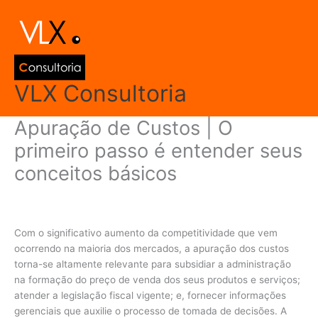
Ir
Main
para
Men
o
conteúdo
VLX Consultoria
Apuração de Custos | O
primeiro passo é entender seus
conceitos básicos
Deixe um comentário
/
Gestão Empresarial
/ Por
admin
Com o significativo aumento da competitividade que vem
ocorrendo na maioria dos mercados, a apuração dos custos
torna-se altamente relevante para subsidiar a administração
na formação do preço de venda dos seus produtos e serviços;
atender a legislação fiscal vigente; e, fornecer informações
gerenciais que auxilie o processo de tomada de decisões. A