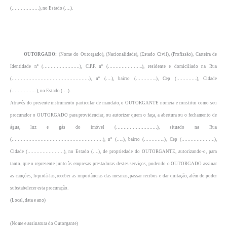
(………………), no Estado (….).
OUTORGADO:
(Nome do Outorgado), (Nacionalidade), (Estado Civil), (Profissão), Carteira de
Identidade nº (……………………), C.P.F. nº (…………………..), residente e domiciliado na Rua
(……………………………………………), nº (….), bairro (…………..), Cep (…………..), Cidade
(……………..), no Estado (….).
Através do presente instrumento particular de mandato, o OUTORGANTE nomeia e constitui como seu
procurador o OUTORGADO para providenciar, ou autorizar quem o faça, a abertura ou o fechamento de
água, luz e gás do imóvel (………………………), situado na Rua
(……………………………………………………), nº (…..), bairro (…………..), Cep (………………….),
Cidade (……………………), no Estado (….), de propriedade do OUTORGANTE, autorizando-o, para
tanto, que o represente junto às empresas prestadoras destes serviços, podendo o OUTORGADO assinar
as cauções, liquidá-las, receber as importâncias das mesmas, passar recibos e dar quitação, além de poder
substabelecer esta procuração.
(Local, data e ano)
(Nome e assinatura do Outorgante)