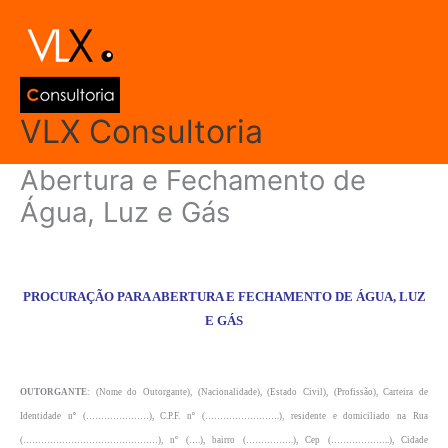
Ir
Main
para
Men
o
conteúdo
VLX Consultoria
Abertura e Fechamento de
Água, Luz e Gás
Deixe um comentário
/
Modelos de Documentos
/ Por
admin
PROCURAÇÃO PARA ABERTURA E FECHAMENTO DE ÁGUA, LUZ
E GÁS
OUTORGANTE
: (Nome do Outorgante), (Nacionalidade), (Estado Civil), (Profissão), Carteira de
Identidade nº (…………………), C.P.F. nº (…………………….), residente e domiciliado na Rua
(………………………………………), nº (….), bairro (…………….), Cep (………………..), Cidade