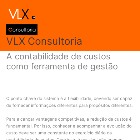
Ir
Main
para
Men
o
conteúdo
VLX Consultoria
A contabilidade de custos
como ferramenta de gestão
Deixe um comentário
/
Contabilidade
,
Contabilidade de Custos
/ Por
admin
O ponto chave do sistema é a flexibilidade, devendo ser capaz
de fornecer informações diferentes para propósitos diferentes.
Para alcançar vantagens competitivas, a redução de custos é
fundamental. Por isso, conhecer e acompanhar a evolução do
custo deve ser uma constante no exercício diário da
contabilidade de custos. Com isso, é possível não apenas